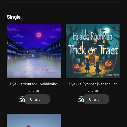
Single
Hyakkaryouran (Hyakkiyakō)
Hyakka Ryohran (ver.trick or
treat)
2026
年
2025
年
Chart In
Chart In