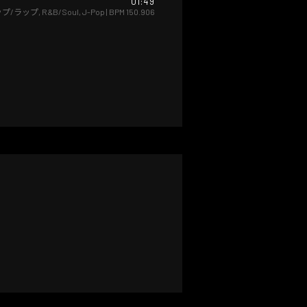
01:49
プ/ラップ
,
R&B/Soul
,
J-Pop
| BPM
150.906