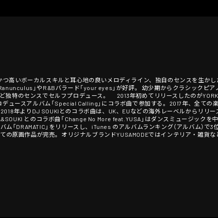
｜繊細かつ高いボーカルスキルと耳心地の良いメロディライン、独自のセンスを生かした
nunculus」やR&Bバラード「your eyes」が好評。 幼少期からクラシッ
特のセンスでセルフプロデュース。 2013年初めてリリースしたのがYORK(元CO
HI-Dプロデュースアルバム「Special Calling」にコラボ曲で参加する。2017年、全
す。 2018年よりDJ SOUKIとのコラボ曲は、UK、EUなどの海外レーベルから
SOUKI とのコラボ曲「Change No More feat.YUSA」はダンスミュージック
バム「DRAMATIC」をリリースし、iTunes のアルバムランキング（アルバム）
全ての原画作品が完売。オリジナルブランドYUSAMODEではインテリア・雑貨