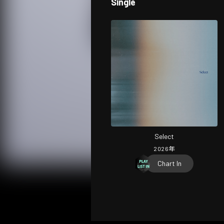
Single
Select
2026
年
Chart In