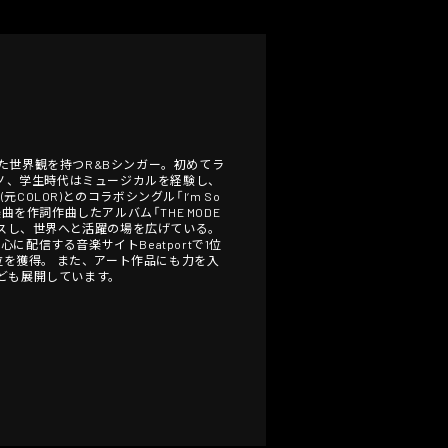
世界観を持つR&Bシンガー。 ​初めてラ
クピアノ、学生時代はミュージカルを経験し、
LOR)とのコラボシングル「I‘m So
ての楽曲を作詞作曲したアルバム「THE MODE
リリースし、世界へと活躍の場を広げている。
を中心に配信する音楽サイトBeatportで1位
で3位を獲得。 また、アート作品にも力を入
なども展開しています。