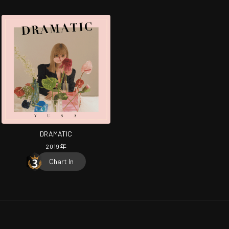
DRAMATIC
2019
年
Chart In