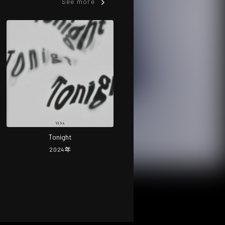
See more
Tonight
2024
年