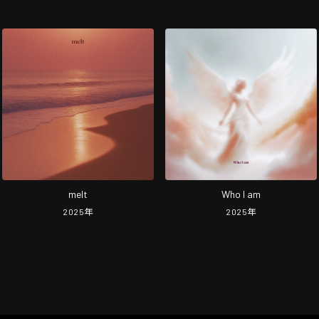
melt
Who I am
2025
年
2025
年