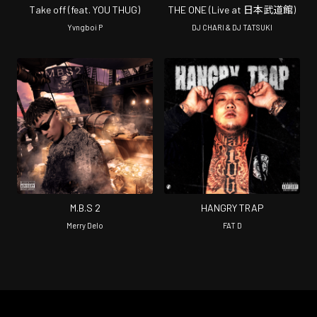
Take off (feat. YOU THUG)
THE ONE (Live at 日本武道館)
Yvngboi P
DJ CHARI & DJ TATSUKI
M.B.S 2
HANGRY TRAP
Merry Delo
FAT D