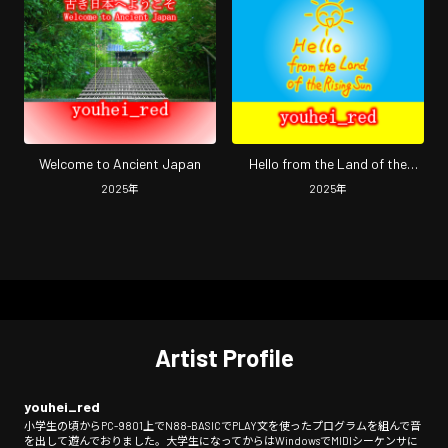
Welcome to Ancient Japan
Hello from the Land of the
Rising Sun
2025
年
2025
年
Artist Profile
youhei_red
小学生の頃からPC-9801上でN88-BASICでPLAY文を使ったプログラムを組んで音
を出して遊んでおりました。大学生になってからはWindowsでMIDIシーケンサに