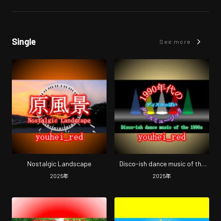
Single
See more
Nostalgic Landscape
Disco-ish dance music of the
1990s
2025
年
2025
年