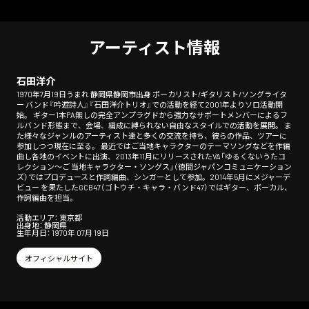
アーティスト情報
石田洋介
1970年7月19日うまれ 静岡県静岡市出身 ボーカリスト/ギタリスト/ソングライタ
ー バンド『吟遊詩人』『石田洋介トリオ』での活動を経て2001年よりソロ活動開
始。 ギター1本PA無しの完全アンプラグドから強力なサポートメンバーによるフ
ルバンド形態まで、会場、編成に縛られない自由なスタイルでの活動を展開。 ま
た様々なジャンルのアーティスト達と多くの交流を持ち、彼らの作品、ツアーに
参加しつつ現在に至る。 最近ではご当地キャラクターのテーマソングなどを作編
曲し各地のイベントに出演、2013年11月にリリースされたVA「ゆるくないうたコ
レクション～ご 当地キャラクター・ソングス」（徳間ジャパンコミュニケーション
ズ）ではプロデュースと作詞編曲、シンガーとして参加。2014年5月にメジャーデ
ビュー を果たしたGCB47（ゴトウチ・キャラ・バンド47）ではギター、ボーカル、
作詞編曲を担当。
活動エリア： 東京都
出身地： 静岡県
生年月日： 1970年 07月 19日
オフィシャルサイト