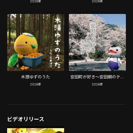
2026
年
2026
年
木頭ゆずのうた
安田町が好き〜安田朗のテー
マ
2026
年
2026
年
ビデオリリース