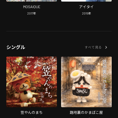
MOSAIQUE
アイタイ
2017
年
2015
年
シングル
すべて見る
笠やんのまち
路地裏のかまぼこ屋