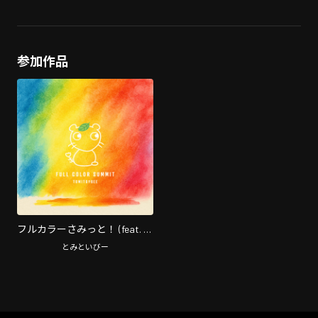
参加作品
フルカラーさみっと！ (feat. 寺
嶋由芙, 石田洋介 & さくまひで
とみといびー
き)