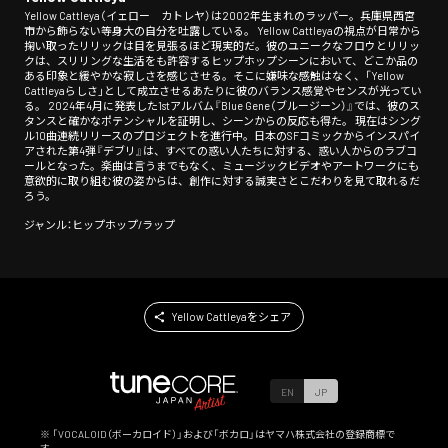
Yellow Cattleya（イェロー カトレヤ）は2002年生まれのラッパー。兵庫県西宮
市から飾らない等身大の自分を吐露している。 Yellow Cattleyaの視点が日常から
掬い取ったリリックは目を見張るほど現実的だ。彼のユニークなフロウとリリッ
クは、スリリングな生活をも許容するヒップホップシーンにおいて、どこか品の
ある印象と緩やかな寂しさを感じさせる。そこに嫌味な感触はなく、「Yellow
Cattleyaらしさ」として成立させるあたりに彼のバランス感覚やセンスが光ってい
る。 2024年4月に発表した1stアルバム『Blue Gene（ブルージーン）』では、彼のス
タンスと確かなポテンシャルを証明し、シーンからの反応も得た。 現在はシング
ル10曲連続リリースのプロジェクトを進行中。日本のSFコミックからインスパイ
アされた第4弾『デブリ』は、すべての惑い人たちに対する、惑い人からのラブコ
ールとなった。楽曲は言うまでもなく、ミュージックビデオやアートワークにも
意欲的に取り組む彼の姿からは、創作に対する誠実さとこだわりを見て取れるだ
ろう。
ジャンル：ヒップホップ/ラップ
Yellow Cattleyaをシェア
EN
JP
※ 「VOCALOID（ボーカロイド）」および「ボカロ」はヤマハ株式会社の登録商標で
す。