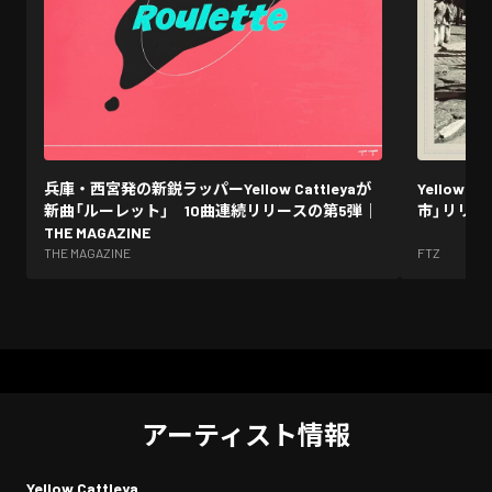
兵庫・西宮発の新鋭ラッパーYellow Cattleyaが
Yellow
新曲「ルーレット」 10曲連続リリースの第5弾｜
市」リリー
THE MAGAZINE
THE MAGAZINE
FTZ
アーティスト情報
Yellow Cattleya