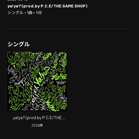
ya!ya? (prod.by P.C.E/THE GAME SHOP)
シングル • 1曲 • 4分
シングル
ya!ya? (prod.by P.C.E/THE
GAME SHOP)
2026
年