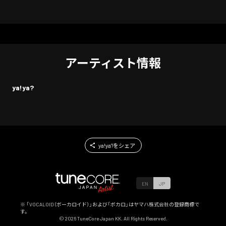
アーティスト情報
ya!ya?
ya!ya?をシェア
EN
JP
※ 「VOCALOID（ボーカロイド）」および「ボカロ」はヤマハ株式会社の登録商標で
す。
©
2026
TuneCore Japan KK. All Rights Reserved.