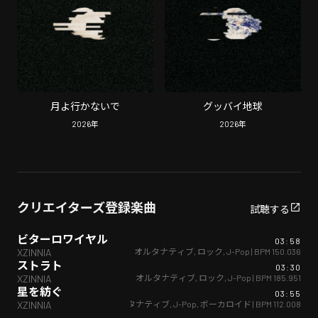
月よ行かないで
グッバイ地球
2026
年
2026
年
クリエイターズ登録楽曲
試聴する
ビターロワイヤル
03:58
オルタナティブ
,
ロック
,
J-Pop
| BPM
150.036
XZINNIA
ストラト
03:30
オルタナティブ
,
ロック
,
J-Pop
| BPM
185.951
XZINNIA
星を紡ぐ
03:55
オルタナティブ
,
J-Pop
,
ボーカロイド
| BPM
112.008
XZINNIA