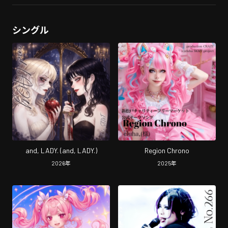
シングル
and, LADY. (and, LADY.)
Region Chrono
2026
年
2025
年