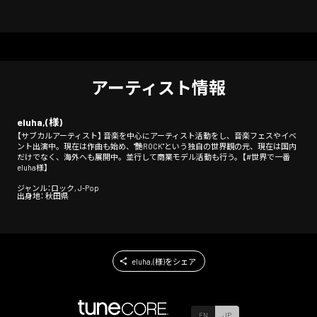
アーティスト情報
eluha,(様)
【サブカルアーティスト】 音楽を中心にアーティスト活動をし、音楽フェスやイベ
ント出演中。現在は作曲も始め、"艶ROCK"という独自の世界観の元、現在は国内
だけでなく、海外へも展開中。並行して商業モデル活動も行う。【#世界で一番
eluha様】
ジャンル：ロック, J-Pop
出身地： 秋田県
eluha,(様)をシェア
EN
JP