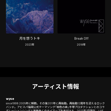
月を想うトキ
Break Off
2023
年
2018
年
アーティスト情報
wyse
since1999.2005年に解散。その後2011年に再始動。再始動12周年を迎えるロック
バンド。アビスパ福岡公式テーマソング「紺色の森」手塚プロダクションとのコラ
ボレーションシングル等数多くのタイアップを手がける。2023年1月現在、LIVE