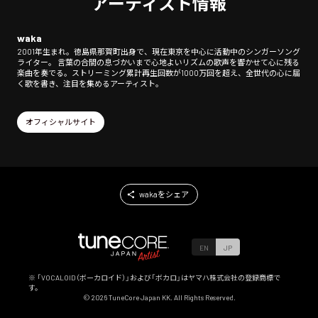
アーティスト情報
waka
2001年生まれ。徳島県那賀町出身で、現在東京を中心に活動中のシンガーソング
ライター。 言葉の合間の息づかいまで心地よいリズムの歌声を響かせて心に残る
楽曲を奏でる。ストリーミング累計再生回数が1000万回を超え、全世代の心に届
く歌を書き、注目を集めるアーティスト。
オフィシャルサイト
wakaをシェア
EN
JP
※ 「VOCALOID（ボーカロイド）」および「ボカロ」はヤマハ株式会社の登録商標で
す。
©
2026
TuneCore Japan KK. All Rights Reserved.