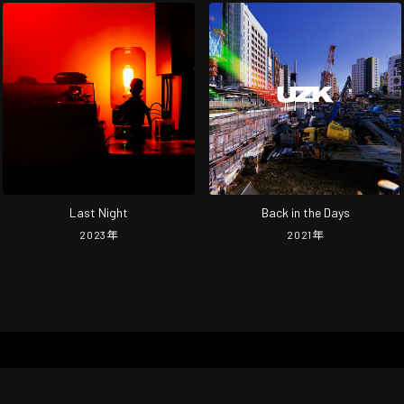
Last Night
Back in the Days
2023
年
2021
年