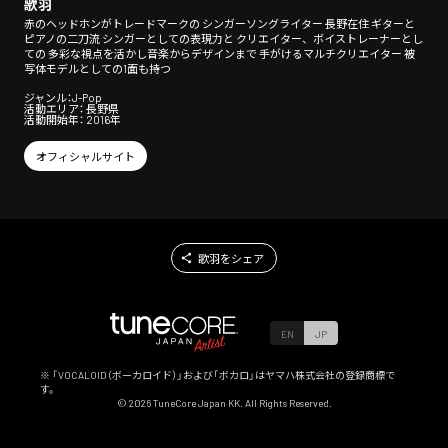
歌羽
赤のヘッドホンがトレードマークの シンガーソングライター 長野在住 ギターと
ピアノの二刀流 シンガーとしての表現力と クリエイター、ボイストレーナーとし
ての 多彩な視点を活かし音楽からデザインまで 手がけるマルチクリエイター 被
写体モデルとしての1面も持つ
ジャンル：J-Pop
活動エリア： 長野県
活動開始年： 2016年
オフィシャルサイト
歌羽をシェア
EN
JP
※ 「VOCALOID（ボーカロイド）」および「ボカロ」はヤマハ株式会社の登録商標で
す。
©
2026
TuneCore Japan KK. All Rights Reserved.