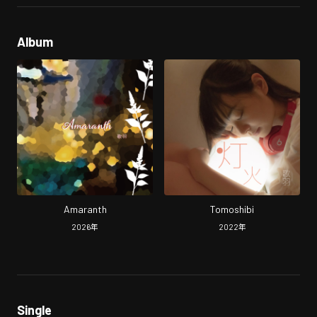
Album
Amaranth
Tomoshibi
2026
年
2022
年
Single