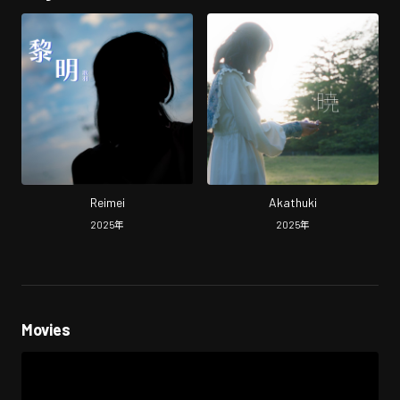
Reimei
Akathuki
2025
年
2025
年
Movies