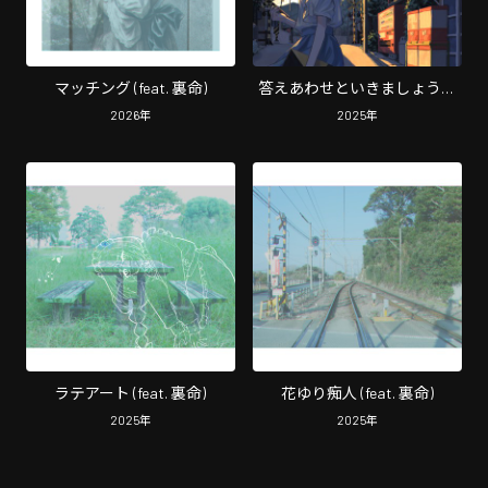
マッチング (feat. 裏命)
答えあわせといきましょう！
(feat. 裏命)
2026
年
2025
年
ラテアート (feat. 裏命)
花ゆり痴人 (feat. 裏命)
2025
年
2025
年