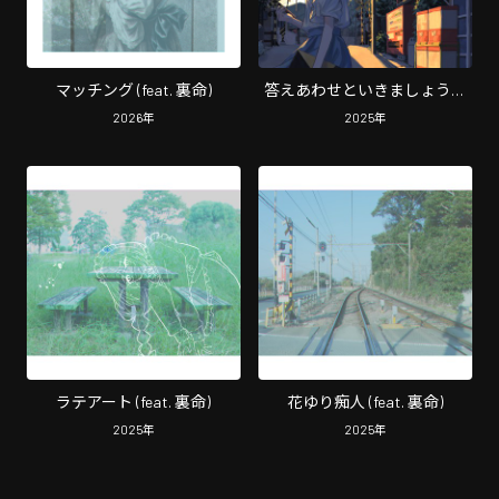
マッチング (feat. 裏命)
答えあわせといきましょう！
(feat. 裏命)
2026
年
2025
年
ラテアート (feat. 裏命)
花ゆり痴人 (feat. 裏命)
2025
年
2025
年