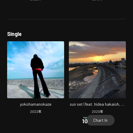
Single
yokohamanokaze
sun set (feat. hidea hakaioh, Yo
Somen, hekondadeko & ALCI)
2022
年
2020
年
Chart In