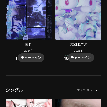
圏外
♡GOKIGEN♡
2024
年
2023
年
チャートイン
チャートイン
シングル
すべて見る