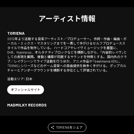
アーティスト情報
TORIENA
2012年より活動する音楽アーティスト／プロデューサー。 作詞・作曲・編曲・ボ
ーカル・ミックス・マスタリングまでを一貫して手がけるセルフプロデュースス
タイルで作品を制作している。 ハードコアやレイヴミュージックを基盤に、
DnB、Hyperpop、オルタナティブロックなどを横断しながら、「内省的レイヴ」と
しての表現を展開。 衝動と構築が同居するサウンドを特徴とする。 国内外のクラ
ブ／レイヴシーンでライブ活動を行うほか、アニメ作品や『beatmania IIDX』、
『SONIC』シリーズなどのゲーム音楽への楽曲提供を数多く手がける。 ポップカル
チャーとアンダーグラウンドを横断する存在として評価されている。
活動エリア： 日本
オフィシャルサイト
MADMILKY RECORDS
TORIENAをシェア