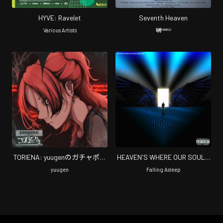
HYVE: Ravelet
Seventh Heaven
Various Artists
嚩ᴴᴬᴷᵁ
TORIENA: yuugen​の​ガ​チ​ャ​ポ​ッ​
HEAVEN'S WHERE OUR SOULS
プ​Sessions, Vol. 4 (feat.
BELONG
yuugen
Falling Asleep
TORIENA)