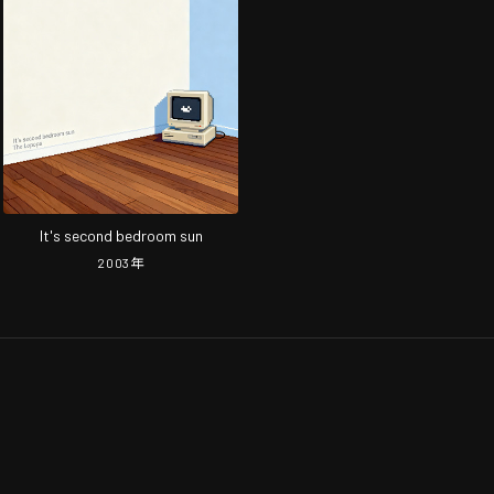
It's second bedroom sun
2003
年