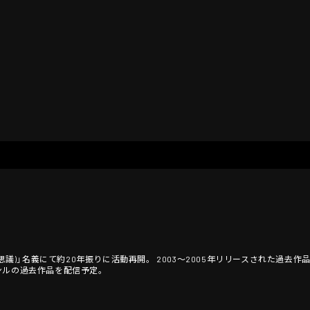
(卓上の不思議)」名義にて約20年振りに活動再開。 2003〜2005年リリースされた
ンルの過去作品を配信予定。