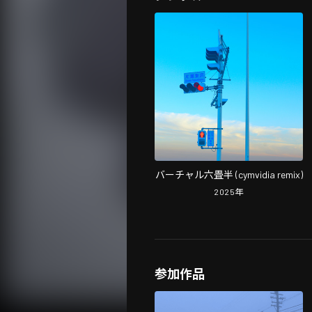
バーチャル六畳半 (cymvidia remix)
2025
年
参加作品