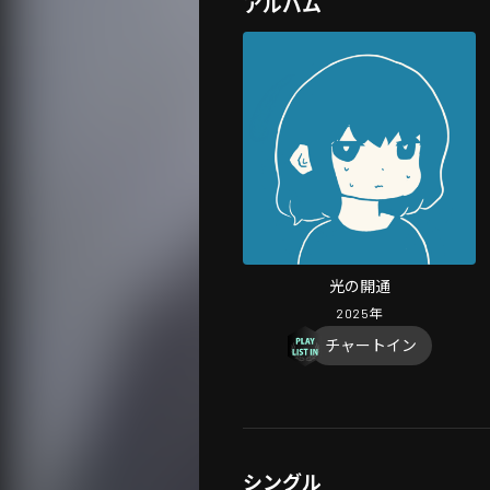
アルバム
光の開通
2025
年
チャートイン
シングル