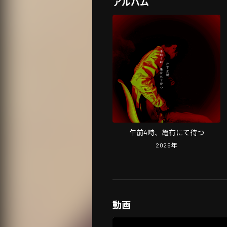
アルバム
午前4時、亀有にて待つ
2026
年
動画