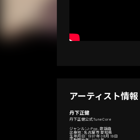
アーティスト情報
丹下正健
丹下正健公式TuneCore
ジャンル：J-Pop, 歌謡曲
出身地： 名古屋市 愛知県
生年月日： 1997年 08月 19日
活動開始年： 2012年