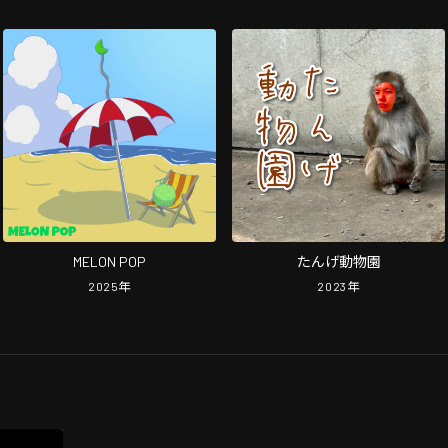
MELON POP
たんげ動物園
2025
年
2023
年