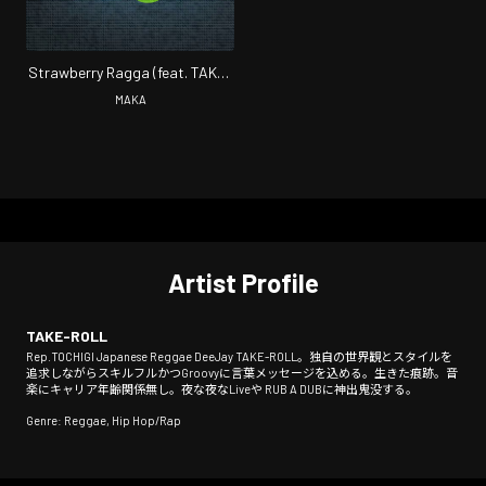
Strawberry Ragga (feat. TAKE-
ROLL)
MAKA
Artist Profile
TAKE-ROLL
Rep.TOCHIGI Japanese Reggae DeeJay TAKE-ROLL。独自の世界観とスタイルを
追求しながらスキルフルかつGroovyに言葉メッセージを込める。生きた痕跡。音
楽にキャリア年齢関係無し。夜な夜なLiveや RUB A DUBに神出鬼没する。
Genre: Reggae, Hip Hop/Rap