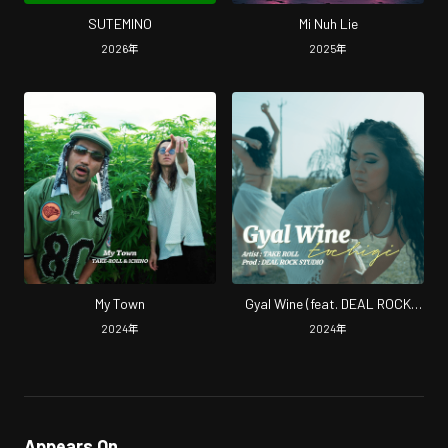
SUTEMINO
Mi Nuh Lie
2026
年
2025
年
My Town
Gyal Wine (feat. DEAL ROCK
STUDIO)
2024
年
2024
年
Appears On