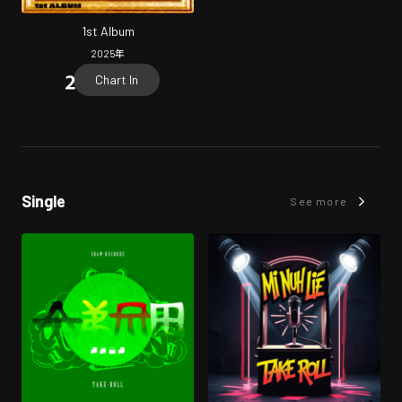
1st Album
2025
年
Chart In
Single
See more