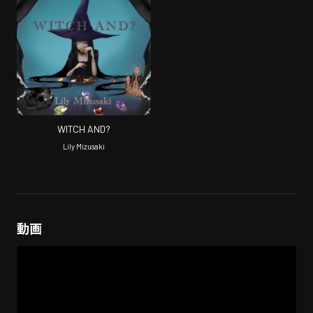
WITCH AND?
Lily Mizusaki
動画