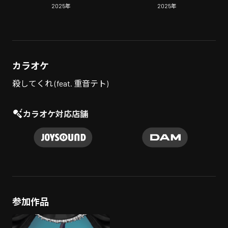
[VIP]
2025
年
2025
年
カラオケ
殺してくれ (feat. 重音テト)
カラオケ対応店舗
参加作品