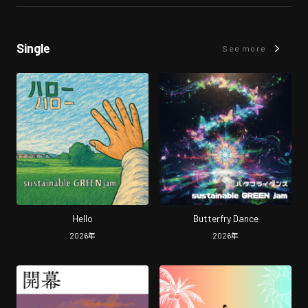
Single
See more
Hello
Butterfry Dance
2026
年
2026
年