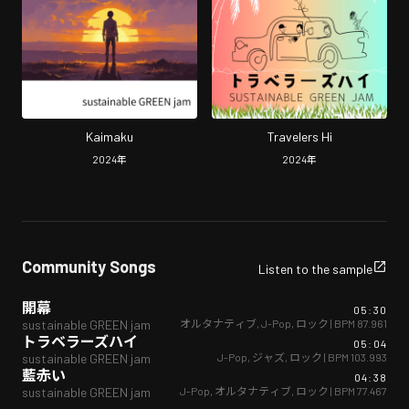
Kaimaku
Travelers Hi
2024
年
2024
年
Community Songs
Listen to the sample
開幕
05:30
オルタナティブ
,
J-Pop
,
ロック
| BPM
87.961
sustainable GREEN jam
トラベラーズハイ
05:04
J-Pop
,
ジャズ
,
ロック
| BPM
103.993
sustainable GREEN jam
藍赤い
04:38
J-Pop
,
オルタナティブ
,
ロック
| BPM
77.467
sustainable GREEN jam