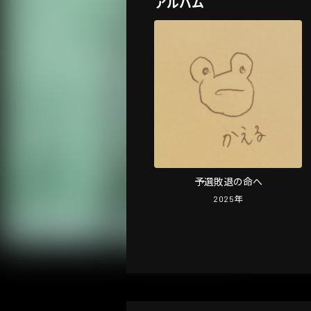
アルバム
予選敗退の命へ
2025
年