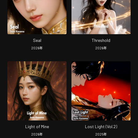
Seal
Threshold
2026
年
2026
年
Light of Mine
Lost Light (Vol.2)
2026
年
2025
年