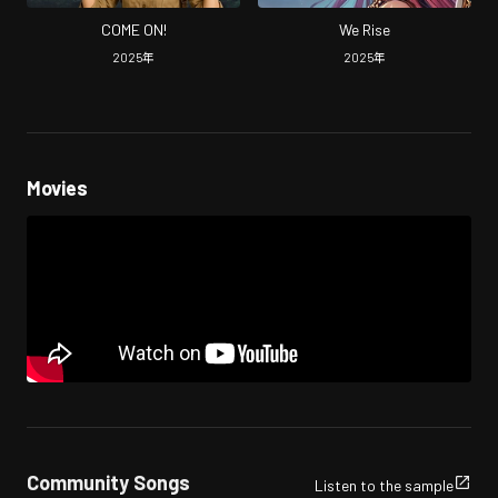
COME ON!
We Rise
2025
年
2025
年
Movies
Community Songs
Listen to the sample