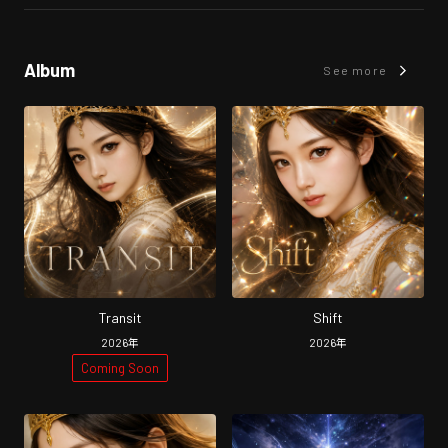
Album
See more
Transit
Shift
2026
年
2026
年
Coming Soon