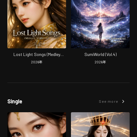
Lost Light Songs (Medley
SumiWorld (Vol.4)
Version)
2026
年
2026
年
Single
See more