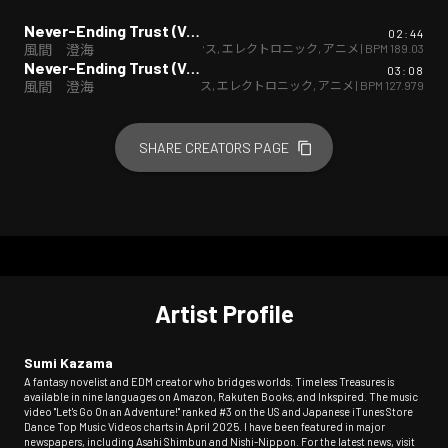
Never-Ending Trust (Ver.4)
02:44
ダンス
,
エレクトロニック
,
アニメ
| BPM
189.03
風間 澄海
Never-Ending Trust (Ver.2)
03:08
ダンス
,
エレクトロニック
,
アニメ
| BPM
127.979
風間 澄海
SHARE CREATORS PAGE
Artist Profile
Sumi Kazama
A fantasy novelist and EDM creator who bridges worlds. Timeless Treasures is
available in nine languages on Amazon, Rakuten Books, and Inkspired. The music
video "Let's Go On an Adventure!" ranked #3 on the US and Japanese iTunes Store
Dance Top Music Videos charts in April 2025. I have been featured in major
newspapers, including Asahi Shimbun and Nishi-Nippon. For the latest news, visit