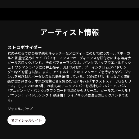
アーティスト情報
ストロボサイダー
女の子ならではの叙情感をキャッチーなメロディーにのせて歌うガールズボーカ
ルと 熱量を込めたライブパフォーマンスでオーディエンスを釘付けにする 等身大
ガールズロックバンド。 そのパフォーマンスは、パンクでポップでエネルギッシ
ュ！ ワンマンライブにに井上苑子、ULTRA-PISM、ブーイング!!!(ex.アイドリン
グ!!!)などを招き共演。 また、アイドルやDJとの２マンライブを行なうなど、ジャ
ンルを飛び越えボーダレスな活動を展開している。 2014年8月、せつなさと躍動
感が突き刺さる、本気の言葉と音を集めた1stアルバム『ネクストステージ』をリリ
ース。そして2015年7月、20曲ものアニソンカバーを収録したカバーアルバム
『アニソン・ザ・パンク』をブシロードMUSICからリリース。 ガールズボーカル！
アニソン！ アイドルソング！ 歌謡曲！ ライブキッズ要注目のロックバンドであ
る。
ジャンル：ポップ
オフィシャルサイト