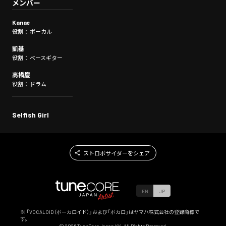
メンバー
Kanae
役割： ボーカル
凱基
役割： ベースギター
高橋慶
役割： ドラム
Selfish Girl
ストロボサイダーをシェア
EN
JP
※ 「VOCALOID（ボーカロイド）」および「ボカロ」はヤマハ株式会社の登録商標で
す。