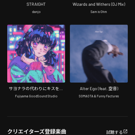
STRAIGHT
Wizards and Withers (DJ Mix)
danjo
Sam is Ohm
サヨナラの代わりにキスをし
Alter Ego (feat. 空音)
て (feat. 空音)
Fujiyama GoodSound Studio
SOMAOTA & Funny Factures
クリエイターズ登録楽曲
試聴する