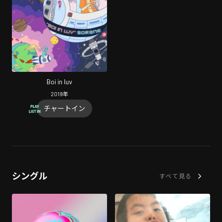
Boi in luv
2019
年
チャートイン
シングル
すべて見る