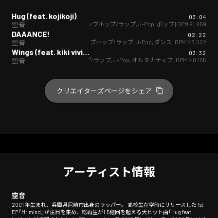
Hug (feat. kojikoji)
03:04
ヒップホップ/ラップ
,
J-Pop
,
ポップ
| BPM
91.859
空音
DAAANCE!
02:22
ヒップホップ/ラップ
,
J-Pop
,
ダンス
| BPM
143.022
空音
Wings (feat. kiki vivi lily)
03:32
ヒップホップ/ラップ
,
J-Pop
,
オルタナティブ
| BPM
140.105
空音
クリエイターズページをシェア
アーティスト情報
空音
2001 年生まれ、兵庫県尼崎市出身のラッパー。 高校生在学時にリリースした 1st
EP『Mr.mind』が注目を集め、総再生が1.5億回を超える大ヒット曲「Hug feat.