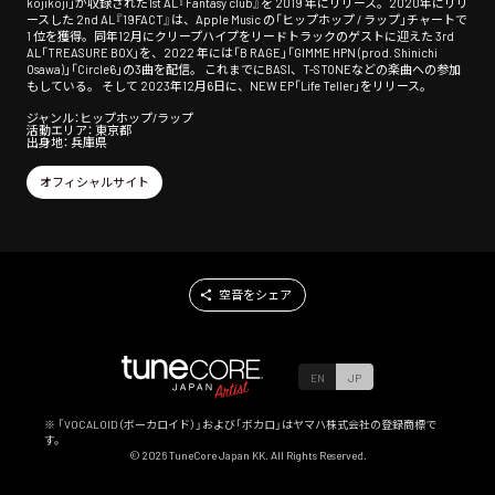
kojikoji」が収録された1st AL『Fantasy club』を 2019 年にリリース。2020年にリリ
ースした 2nd AL『19FACT』は、Apple Music の「ヒップホップ / ラップ」チャートで
1 位を獲得。同年12月にクリープハイプをリードトラックのゲストに迎えた 3rd
AL「TREASURE BOX」を、2022 年には「B RAGE」「GIMME HPN (prod. Shinichi
Osawa)」「Circle6」の3曲を配信。 これまでにBASI、T-STONEなどの楽曲への参加
もしている。 そして 2023年12月6日に、NEW EP「Life Teller」をリリース。
ジャンル：ヒップホップ/ラップ
活動エリア： 東京都
出身地： 兵庫県
オフィシャルサイト
空音をシェア
EN
JP
※ 「VOCALOID（ボーカロイド）」および「ボカロ」はヤマハ株式会社の登録商標で
す。
©
2026
TuneCore Japan KK. All Rights Reserved.