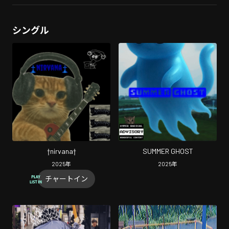
シングル
†nirvana†
SUMMER GHOST
2025
年
2025
年
チャートイン