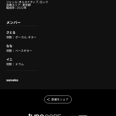
ジャンル：オルタナティブ, ロック
活動エリア： 東京都
結成年： 2022年
メンバー
さとる
役割： ボーカル, ギター
なな
役割： ベースギター
イニ
役割： ドラム
xeneko
是猫をシェア