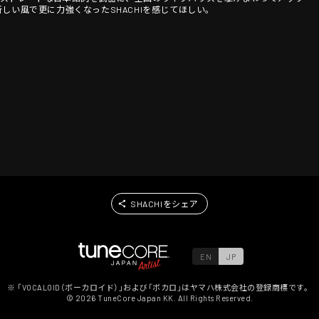
しい風で更に力強くなったSHACHIを感じてほしい。
SHACHIをシェア
EN
JP
※ 「VOCALOID（ボーカロイド）」および「ボカロ」はヤマハ株式会社の登録商標です。
©
2026
TuneCore Japan KK. All Rights Reserved.