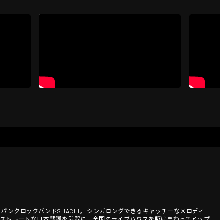
のパンクロックバンドSHACHI。 シンガロングできるキャッチーなメロディ
でストレートな日本語詞を武器に、全国のライブハウスを駆けまわってアップ