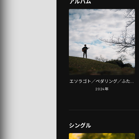
アルバム
エソラゴト／ペダリング／ふたり
の証
2024
年
シングル