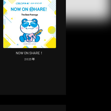
NOW ON SHARE！
2023
年