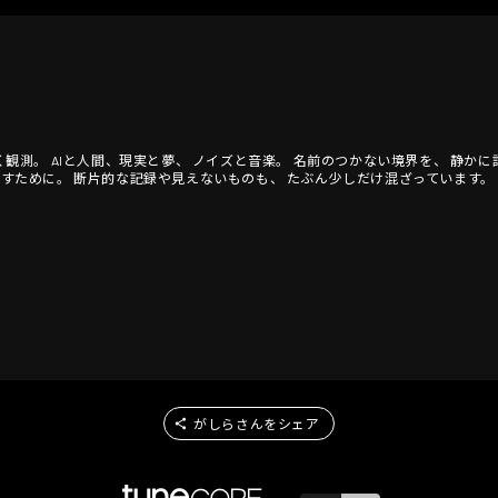
証明ではなく観測。 AIと人間、現実と夢、 ノイズと音楽。 名前のつかない境界を、 
 残すために。 断片的な記録や見えないものも、 たぶん少しだけ混ざっています。
がしらさんをシェア