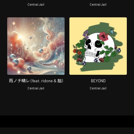
朏)
Central Jail
Central Jail
雨ノチ晴レ (feat. ridone & 朏)
BEYOND
Central Jail
Central Jail