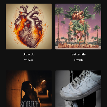
Glow Up
Better life
2024
年
2024
年