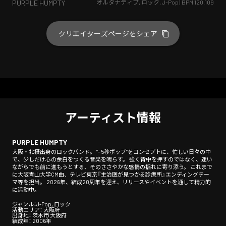
オルタナティブ
,
ロック
,
J-Pop
| BPM
120.109
PURPLE HUMPTY
クリエイターズページをシェア
アーティスト情報
PURPLE HUMPTY
大阪・北摂出身のロックバンド。 “−5秒ポップ”をコンセプトに、忙しい日々の中
で、少しだけ心の余白をつくる音楽を鳴らす。 強く背中を押すのではなく、迷い
ながらでも前に進もうとする、そのささやかな感情の揺れに寄り添う。 これまで
に大阪青山大学CM曲、テレビ東京『主治医が見つかる診療所』エンディングテー
マ等を担当。 2026年、結成20周年を迎え、リリースやイベントを通して精力的
に活動中。
ジャンル：J-Pop, ロック
活動エリア： 大阪府
出身地： 茨木市 大阪府
結成年： 2006年