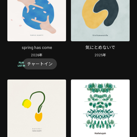
spring has come
気にとめないで
2026
年
2025
年
チャートイン