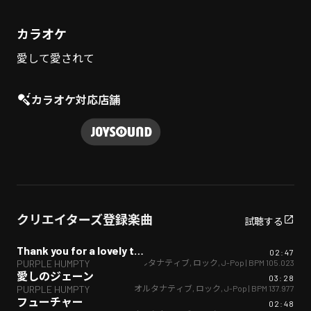
カラオケ
愛して愛されて
カラオケ対応店舗
クリエイターズ登録楽曲
試聴する
Thank you for a lovely time!
02:47
オルタナティブ
,
ロック
,
J-Pop
| BPM
105.023
PURPLE HUMPTY
愛しのジェーン
03:28
オルタナティブ
,
ロック
,
J-Pop
| BPM
137.977
PURPLE HUMPTY
フューチャー
02:48