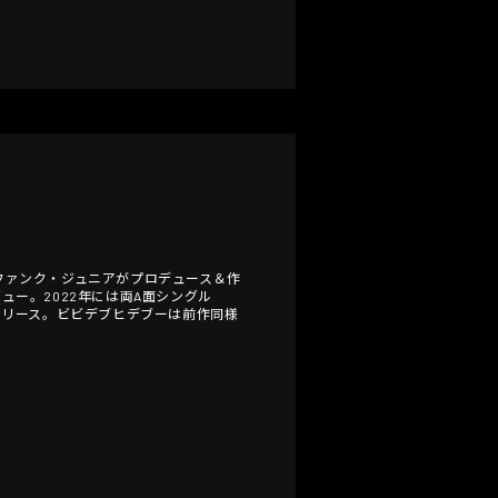
・ファンク・ジュニアがプロデュース＆作
デビュー。2022年には両A面シングル
続でリリース。ビビデブヒデブーは前作同様