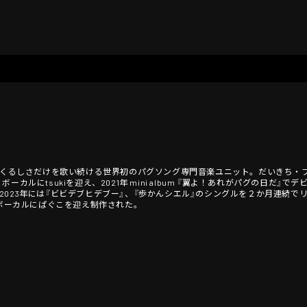
すらパグの愛くるしさだけを歌い続ける世界初のパグソング専門音楽ユニット。だいきち
カルにtsukiを迎え、2021年 mini album 『翼よ！あれがパグの日だ』で
ース 2023年には『ビビデブヒデブー』、『歩かんシエル』のシングルを２か月連
はボーカルにぱぐこを迎え制作された。