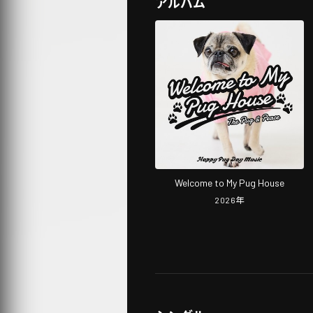
アルバム
Welcome to My Pug House
2026
年