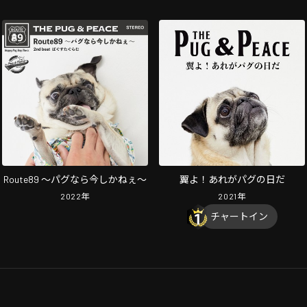
Route89 〜パグなら今しかねぇ〜
翼よ！あれがパグの日だ
2022
年
2021
年
チャートイン