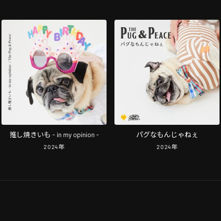
推し焼きいも - in my opinion -
パグなもんじゃねぇ
2024
年
2024
年