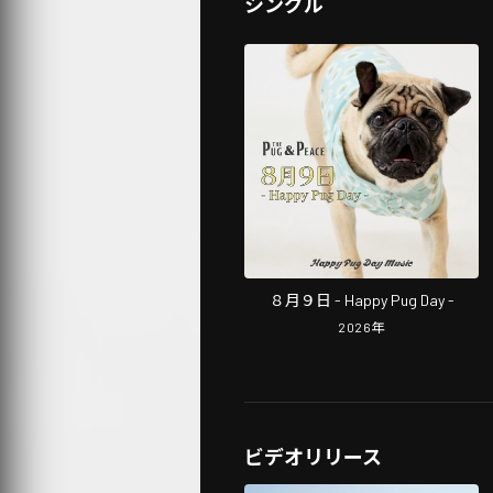
シングル
８月９日 - Happy Pug Day -
2026
年
ビデオリリース