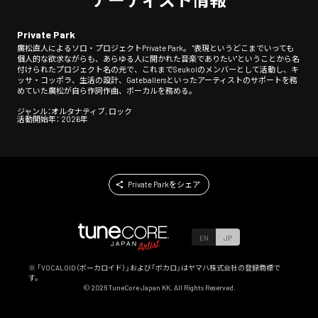
Private Park
廣松直人によるソロ・プロジェクトPrivate Park。 "表現というどこまでいっても
個人的な欲求ながらも、あらゆる人に開かれた音楽でありたい"ということから名
付けられたプロジェクト名の元で、これまでSeukolのメンバーとして活動し、キ
ッサ・コッポラ、生活の設計、Gateballersといったアーティストのサポートを務
めていた廣松が自ら作詞作曲、ボーカルを務める。
ジャンル：オルタナティブ, ロック
活動開始年： 2026年
Private Parkをシェア
EN
JP
※ 「VOCALOID（ボーカロイド）」および「ボカロ」はヤマハ株式会社の登録商標で
す。
©
2026
TuneCore Japan KK. All Rights Reserved.