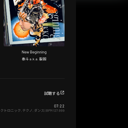
New Beginning
泰斗 a.k.a. 裂固
試聴する
07:22
レクトロニック
,
テクノ
,
ダンス
| BPM
127.999