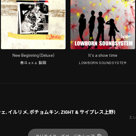
New Beginning (Deluxe)
It's a show time
泰斗 a.k.a. 裂固
LOWBORN SOUNDSYSTEM
掟ポルシェ, イルリメ, ポチョムキン, ZIGHT & サイプレス上野)
エ