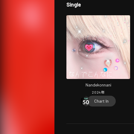
Single
Nandekonnani
2024
年
Chart In