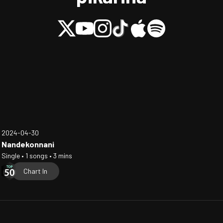
2024-04-30
Nandekonnani
Single • 1 songs • 3 mins
Chart In