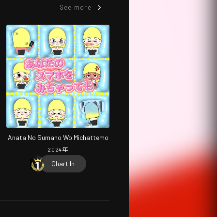
See more
Anata No Sumaho Wo Michattemo
2024
年
Chart In