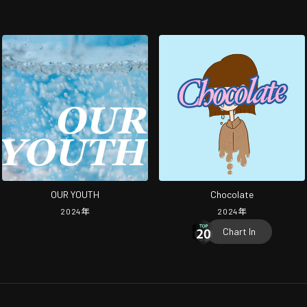
OUR YOUTH
Chocolate
2024
年
2024
年
Chart In