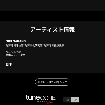
アーティスト情報
MIKI NAKANO
亀戸地域活性家/亀戸文化研究家/亀戸浮世絵収集家
ジャンル：POP
活動エリア： 東京
日本
MIKI NAKANOをシェア
EN
JP