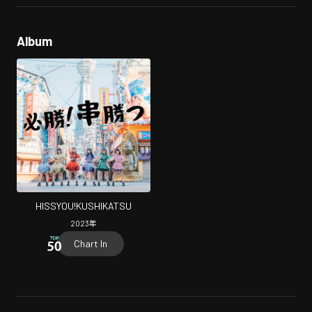
Album
HISSYOU!KUSHIKATSU
2023
年
Chart In