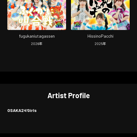
fugukaniutagassen
HissinoPacchi
2026
年
2025
年
Artist Profile
OSAKA24'Girls