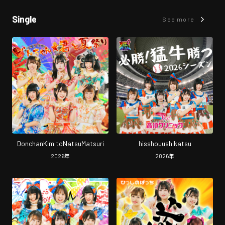
Single
See more
DonchanKimitoNatsuMatsuri
hisshouushikatsu
2026
年
2026
年