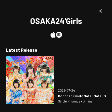
OSAKA24'Girls
Latest Release
2026-07-24
DonchanKimitoNatsuMatsuri
Single • 1 songs • 3 mins