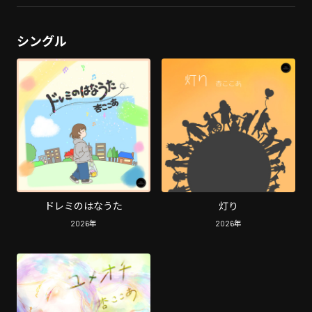
シングル
ドレミのはなうた
灯り
2026
年
2026
年