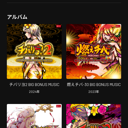
アルバム
チバリヨ2 BIG BONUS MUSIC
燃えチバ-30 BIG BONUS MUSIC
2024
年
2023
年