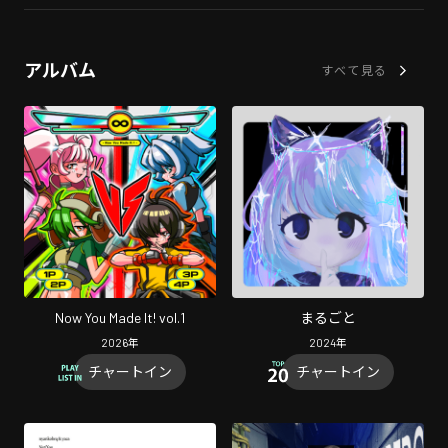
アルバム
すべて見る
Now You Made It! vol.1
まるごと
2026
年
2024
年
チャートイン
チャートイン