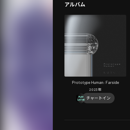
アルバム
Prototype Human: Farside
2023
年
チャートイン