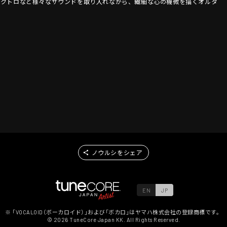
レクトロなど様々なサウンドを取り入れながら、繊細な心の機微を描くオルタ
ノウルシをシェア
EN
JP
※ 「VOCALOID（ボーカロイド）」および「ボカロ」はヤマハ株式会社の登録商標です。
©
2026
TuneCore Japan KK. All Rights Reserved.