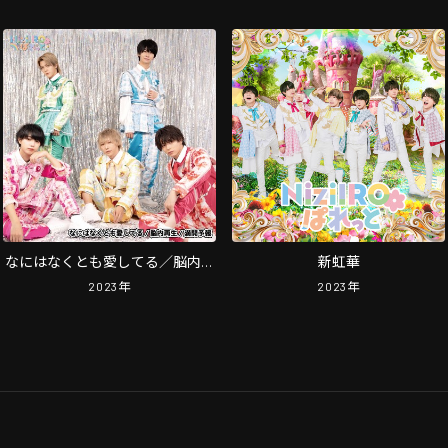
なにはなくとも愛してる／脳内再
新虹華
生／満開予報
2023
年
2023
年