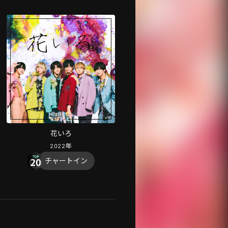
花いろ
2022
年
チャートイン