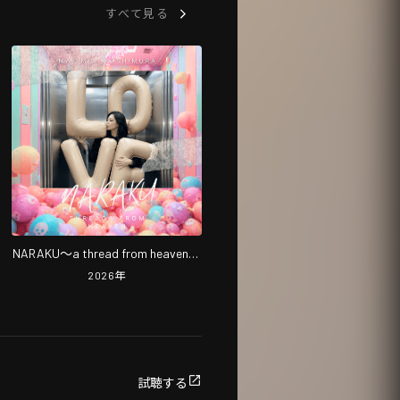
すべて見る
NARAKU～a thread from heaven～
奈落編
2026
年
試聴する