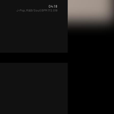
04:18
J-Pop
,
R&B/Soul
| BPM
172.018