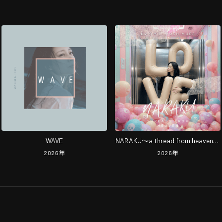
WAVE
NARAKU～a thread from heaven～
奈落編 (NARAKU～a thread from
2026
年
2026
年
heaven～ 奈落編ver)