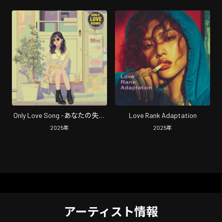
Only Love Song -あなたの失恋
Love Rank Adaptation
も音楽に-
2025
年
2025
年
アーティスト情報