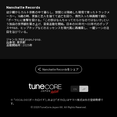
Nanchatte Records
幼少期からカルト宗教の中で暮らし、世間とは隔絶した環境で育ったトラックメ
ーカー。16歳の時、家族と恋人を捨てて逃亡を図り、偶然入った映画館で観た
『ポーラX』に衝撃を受ける。「この世はなんちゃってだらけなのではないか」とい
う独自の世界観を築き上げ、音楽活動を開始。日本の90年代〜00年代のポップ
スやR&B、ヒップホップなどのエッセンスを現代風に再構築し、一躍シーンの注
目を浴びている。
ジャンル：R&B,pops,J-pop,
出身地： 東京都
活動開始年： 2025年
Nanchatte Recordsをシェア
EN
JP
※ 「VOCALOID（ボーカロイド）」および「ボカロ」はヤマハ株式会社の登録商標で
す。
©
2026
TuneCore Japan KK. All Rights Reserved.