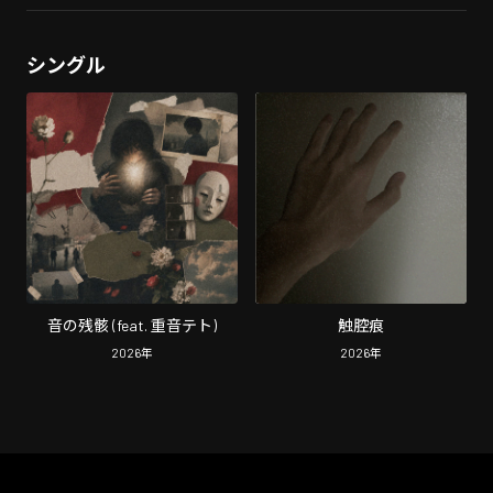
シングル
音の残骸 (feat. 重音テト)
触腔痕
2026
年
2026
年