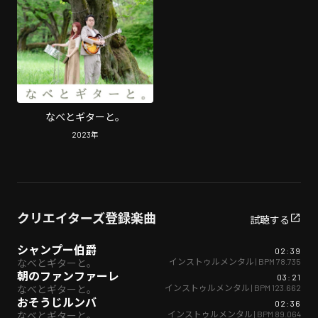
なべとギターと。
2023
年
クリエイターズ登録楽曲
試聴する
シャンプー伯爵
02:39
インストゥルメンタル
| BPM
78.735
なべとギターと。
朝のファンファーレ
03:21
インストゥルメンタル
| BPM
123.662
なべとギターと。
おそうじルンバ
02:36
インストゥルメンタル
| BPM
89.064
なべとギターと。